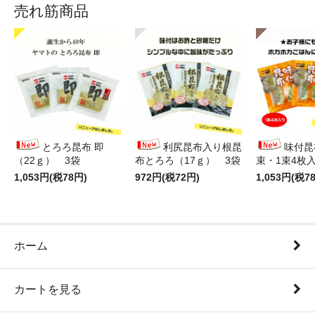
売れ筋商品
とろろ昆布 即
利尻昆布入り根昆
味付昆
（22ｇ） 3袋
布とろろ（17ｇ） 3袋
束・1束4枚
1,053円(税78円)
972円(税72円)
1,053円(税7
ホーム
カートを見る