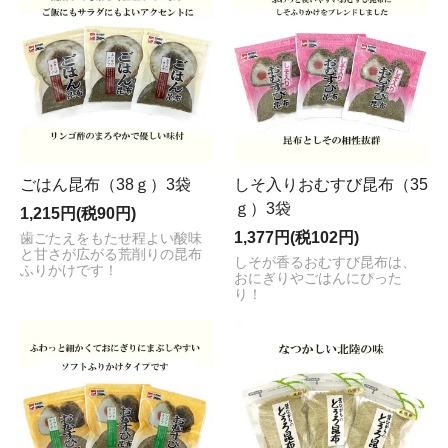
ごはん昆布（38ｇ）3袋
しそ入りおむすび昆布（35
ｇ）3袋
1,215円(税90円)
1,377円(税102円)
歯ごたえをもたせ程よい酸味
と甘さが広がる荒削りの昆布
しそが香るおむすび昆布は、
ふりかけです！
おにぎりやごはんにぴった
り！