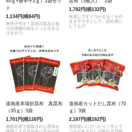
40ｇ+唐辛子2ｇ）2袋セッ
昆布（3枚入） 2袋
ト
1,782円(税132円)
1,134円(税84円)
水戻しですぐつかえる！その
ままサラダとして、炒め煮に
唐辛子付き！昆布の旨みと粘
しても◎
りが漬物の味をぐっと引き上
げます◎
道南産本場折昆布 真昆布
道南産カットだし昆布（70
（35ｇ）3袋
ｇ）3袋
1,701円(税126円)
2,187円(税162円)
函館近郊で採取された昆布を
普段使いにぴったり！甘くて
使用！まろみがあり甘みのあ
コクのあるだしが取れる万能