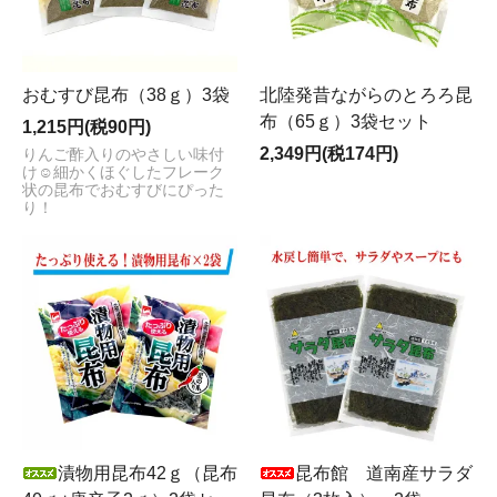
おむすび昆布（38ｇ）3袋
北陸発昔ながらのとろろ昆
布（65ｇ）3袋セット
1,215円(税90円)
2,349円(税174円)
りんご酢入りのやさしい味付
け☺細かくほぐしたフレーク
状の昆布でおむすびにぴった
り！
漬物用昆布42ｇ（昆布
昆布館 道南産サラダ