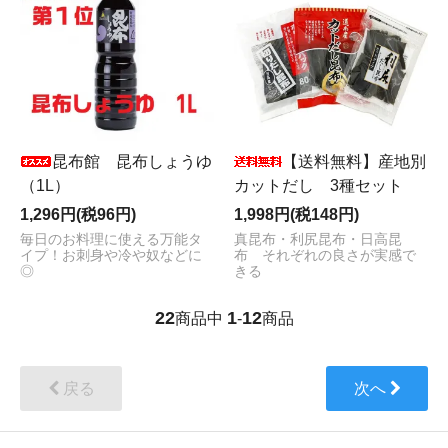
昆布館 昆布しょうゆ
【送料無料】産地別
（1L）
カットだし 3種セット
1,296円(税96円)
1,998円(税148円)
毎日のお料理に使える万能タ
真昆布・利尻昆布・日高昆
イプ！お刺身や冷や奴などに
布 それぞれの良さが実感で
◎
きる
22
1
12
商品中
-
商品
戻る
次へ