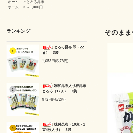
ホーム
>
とろろ昆布
ホーム
>
～1,000円
ランキング
そのまま
とろろ昆布 即（22
1
ｇ） 3袋
1,053円(税78円)
利尻昆布入り根昆布
2
とろろ（17ｇ） 3袋
972円(税72円)
味付昆布（10束・1
3
束4枚入り） 3袋