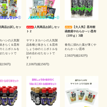
気商品お試しセッ
人気商品お試しセッ
【大人気】昆布館
ト 2
函館産やわらか～い昆布
（100ｇ）3袋
カハシの人気製
ヤマトタカハシの人気製
味きらく＆昆布
品各種と味きらく＆昆布
春先に採れた葉が薄くや
のミニボトルを
しょうゆのミニボトルを
わらか～い昆布
せたセットで
詰め合わせたセットで
2,592円(税192円)
す！
(税156円)
2,106円(税156円)