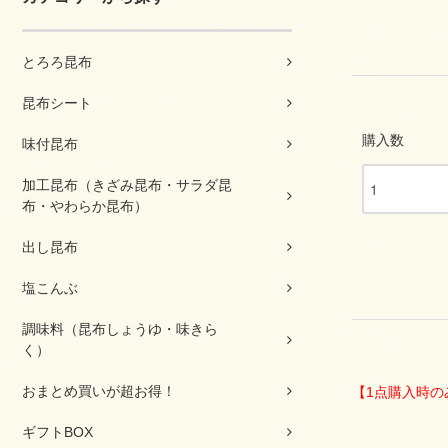
とろろ昆布
昆布シート
購入数
味付昆布
加工昆布（きざみ昆布・サラダ昆
布・やわらか昆布）
出し昆布
塩こんぶ
調味料（昆布しょうゆ・味きら
く）
おまとめ買いが超お得！
【1点購入時の
ギフトBOX