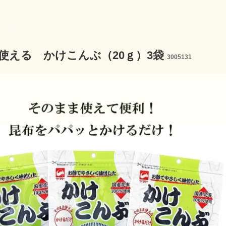
使える かけこんぶ（20ｇ）3袋
3005131