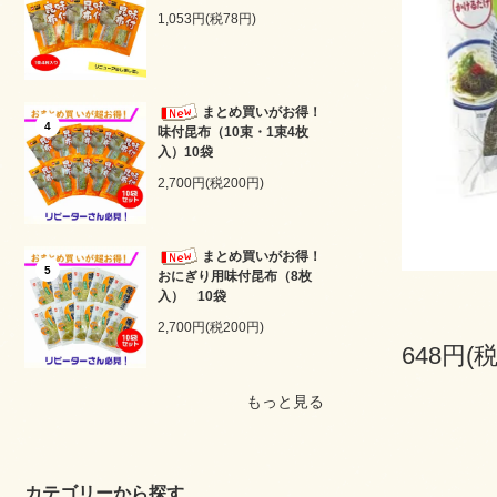
1,053円(税78円)
まとめ買いがお得！
4
味付昆布（10束・1束4枚
入）10袋
2,700円(税200円)
まとめ買いがお得！
5
おにぎり用味付昆布（8枚
入） 10袋
2,700円(税200円)
648円(税
もっと見る
カテゴリーから探す