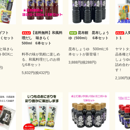
ギフト
【送料無料】和風料
昆布館 昆布しょう
人
らくセット
理だし 味きらく
ゆ（500ml） 6本セット
ト 1
500ml 6本セット
と味きら
昆布しょうゆ 500mlに6
ヤマトタ
トBOXに
料亭の味が気軽に楽しめ
本セットが新登場！
品各種と
る、和風料理だしのお得
しょうゆ
3,888円(税288円)
な6本セット
詰め合わ
円)
す！
5,832円(税432円)
2,106円