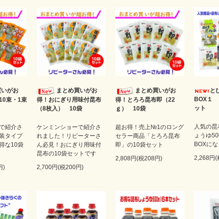
買いがお
まとめ買いがお
まとめ買いがお
と
BOX１
10束・1束
得！おにぎり用味付昆布
得！とろろ昆布即（22
ット
（8枚入） 10袋
ｇ） 10袋
人気の昆
で紹介さ
ケンミンショーで紹介さ
超お得！売上№1のロング
ょうゆ50
装タイプ
れました！リピーターさ
セラー商品「とろろ昆布
BOXに
得な10袋
ん必見！おにぎり用味付
即」の10袋セット
昆布の10袋セットです
2,268円
2,808円(税208円)
円)
2,700円(税200円)