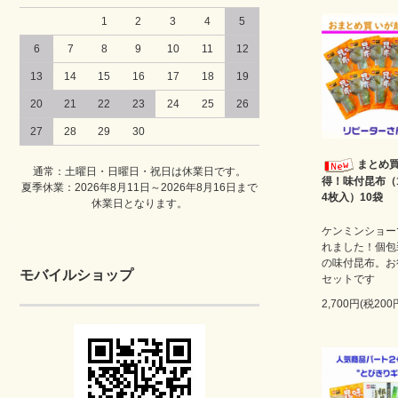
1
2
3
4
5
6
7
8
9
10
11
12
13
14
15
16
17
18
19
20
21
22
23
24
25
26
27
28
29
30
まとめ
通常：土曜日・日曜日・祝日は休業日です。
得！味付昆布（
夏季休業：2026年8月11日～2026年8月16日まで
4枚入）10袋
休業日となります。
ケンミンショー
れました！個包
の味付昆布。お
モバイルショップ
セットです
2,700円(税200