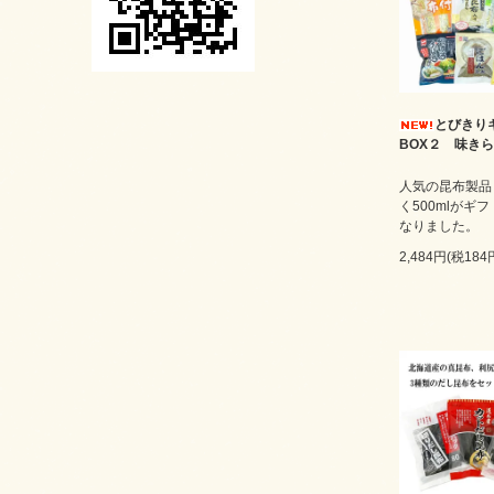
とびきり
BOX２ 味き
人気の昆布製品
く500mlがギフ
なりました。
2,484円(税184