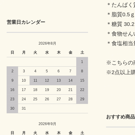
＊たんぱく質
＊脂質0.5
営業日カレンダー
＊糖質 30.
＊食物せんい
＊食塩相当量
2026年8月
日
月
火
水
木
金
土
1
※こちらの
2
3
4
5
6
7
8
※2点以上
9
10
11
12
13
14
15
16
17
18
19
20
21
22
23
24
25
26
27
28
29
30
31
おすすめ商品
2026年9月
日
月
火
水
木
金
土