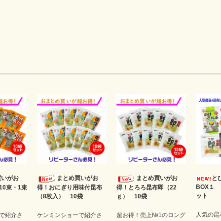
買いがお
まとめ買いがお
まとめ買いがお
と
BOX１
10束・1束
得！おにぎり用味付昆布
得！とろろ昆布即（22
ット
（8枚入） 10袋
ｇ） 10袋
人気の昆
で紹介さ
ケンミンショーで紹介さ
超お得！売上№1のロング