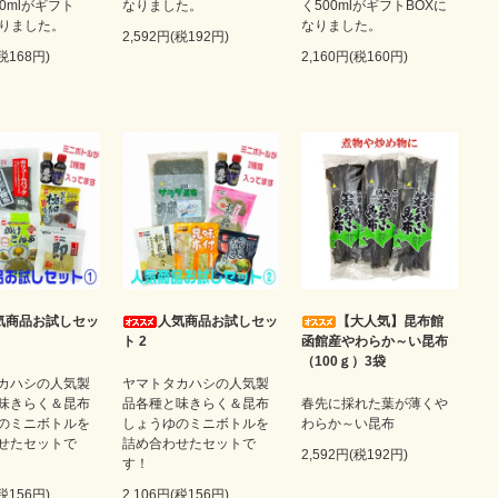
0mlがギフト
なりました。
く500mlがギフトBOXに
なりました。
なりました。
2,592円(税192円)
(税168円)
2,160円(税160円)
気商品お試しセッ
人気商品お試しセッ
【大人気】昆布館
ト 2
函館産やわらか～い昆布
（100ｇ）3袋
カハシの人気製
ヤマトタカハシの人気製
味きらく＆昆布
品各種と味きらく＆昆布
春先に採れた葉が薄くや
のミニボトルを
しょうゆのミニボトルを
わらか～い昆布
せたセットで
詰め合わせたセットで
2,592円(税192円)
す！
(税156円)
2,106円(税156円)