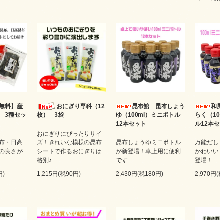
無料】産
おにぎり専科（12
昆布館 昆布しょう
和
 3種セッ
ゆ（100ml）ミニボトル
らく（10
枚） 3袋
12本セット
ル12本
おにぎりにぴったりサイ
布・日高
昆布しょうゆミニボトル
万能だし
ズ！きれいな模様の昆布
の良さが
が新登場！卓上用に便利
かわいい
シートで作るおにぎりは
です
登場！
格別♪
円)
2,430円(税180円)
2,970円
1,215円(税90円)