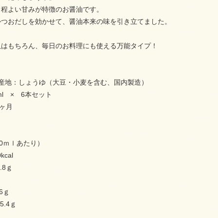
と程よい甘みが特徴のお醤油です。
かつおだしを効かせて、醤油本来の味を引き立てました。
奴はもちろん、毎日のお料理にも使える万能タイプ！
原産地：しょうゆ（大豆・小麦を含む、国内製造）
ml × 6本セット
8ヶ月
00ｍｌあたり）
cal
.8ｇ
6ｇ
5.4ｇ