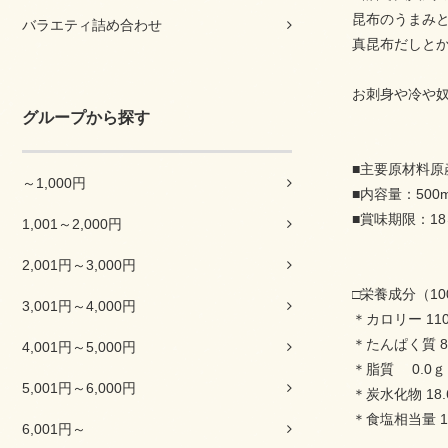
昆布のうまみ
バラエティ詰め合わせ
真昆布だしと
お刺身や冷や
グループから探す
■主要原材料
～1,000円
■内容量：500
■賞味期限：1
1,001～2,000円
2,001円～3,000円
□栄養成分（1
3,001円～4,000円
＊カロリー 110k
＊たんぱく質 8
4,001円～5,000円
＊脂質 0.0ｇ
5,001円～6,000円
＊炭水化物 18.
＊食塩相当量 1
6,001円～