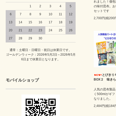
れました！個包
の味付昆布。お
1
2
3
4
5
セットです
6
7
8
9
10
11
12
2,700円(税200
13
14
15
16
17
18
19
20
21
22
23
24
25
26
27
28
29
30
通常：土曜日・日曜日・祝日は休業日です。
ゴールデンウィーク：2026年5月2日～2026年5月
6日まで休業日となります。
とびきり
BOX２ 味き
モバイルショップ
人気の昆布製品
く500mlがギフ
なりました。
2,484円(税184