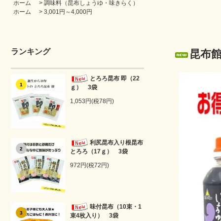
ホーム
>
調味料（昆布しょうゆ・味きらく）
ホーム
>
3,001円～4,000円
ランキング
昆布館
とろろ昆布 即（22
1
ｇ） 3袋
1,053円(税78円)
利尻昆布入り根昆布
2
とろろ（17ｇ） 3袋
972円(税72円)
味付昆布（10束・1
3
束4枚入り） 3袋