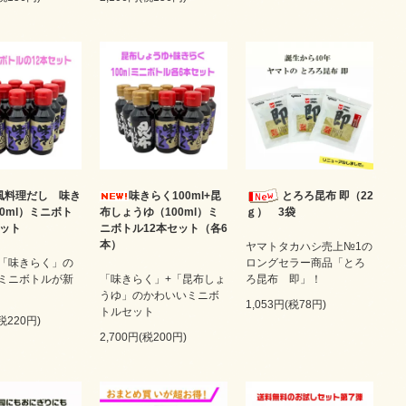
風料理だし 味き
味きらく100ml+昆
とろろ昆布 即（22
0ml）ミニボト
布しょうゆ（100ml）ミ
ｇ） 3袋
セット
ニボトル12本セット（各6
本）
ヤマトタカハシ売上№1の
「味きらく」の
ロングセラー商品「とろ
ミニボトルが新
「味きらく」+「昆布しょ
ろ昆布 即」！
うゆ」のかわいいミニボ
1,053円(税78円)
トルセット
(税220円)
2,700円(税200円)