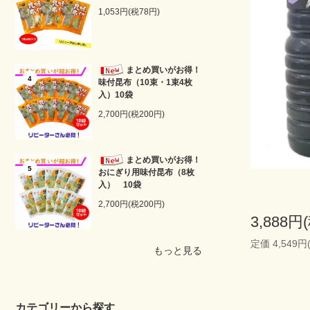
1,053円(税78円)
まとめ買いがお得！
4
味付昆布（10束・1束4枚
入）10袋
2,700円(税200円)
まとめ買いがお得！
5
おにぎり用味付昆布（8枚
入） 10袋
2,700円(税200円)
3,888円
定価 4,549円
もっと見る
カテゴリーから探す