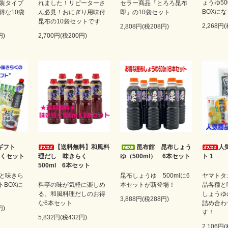
ょうゆ50
装タイプ
れました！リピーターさ
セラー商品「とろろ昆布
BOXに
得な10袋
ん必見！おにぎり用味付
即」の10袋セット
昆布の10袋セットです
2,268円
2,808円(税208円)
円)
2,700円(税200円)
ギフト
【送料無料】和風料
昆布館 昆布しょう
人
らくセット
理だし 味きらく
ゆ（500ml） 6本セット
ト 1
500ml 6本セット
と味きら
昆布しょうゆ 500mlに6
ヤマトタ
トBOXに
料亭の味が気軽に楽しめ
本セットが新登場！
品各種と
る、和風料理だしのお得
しょうゆ
3,888円(税288円)
な6本セット
詰め合わ
円)
す！
5,832円(税432円)
2,106円